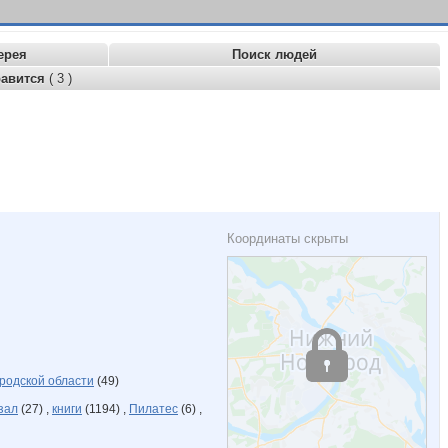
ерея
Поиск людей
равится
( 3 )
Координаты скрыты
родской области
(49)
зал
(27) ,
книги
(1194) ,
Пилатес
(6) ,