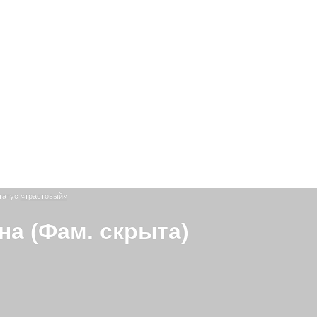
татус
«трастовый»
на (Фам. скрыта)