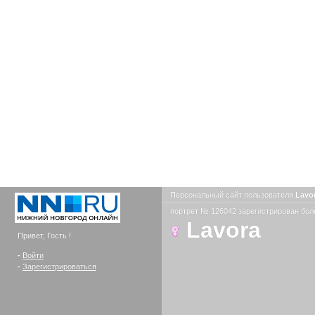
Персональный сайт пользователя
Lavo
портрет № 126042 зарегистрирован боле
Lavora
Привет, Гость !
-
Войти
-
Зарегистрироваться