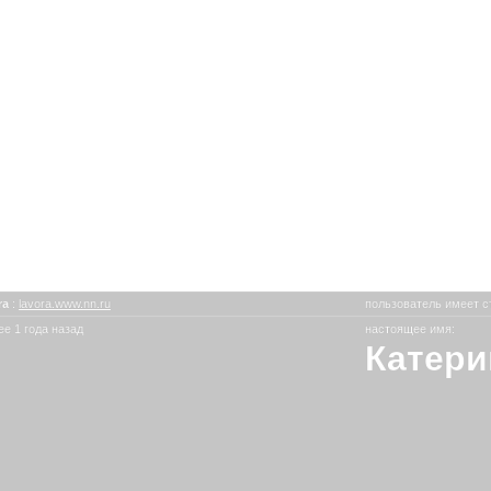
ra
:
lavora.www.nn.ru
пользователь имеет с
е 1 года назад
настоящее имя:
Катери