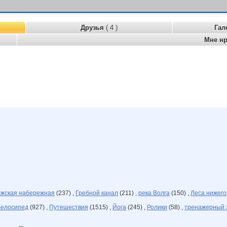
Друзья
( 4 )
Гал
Мне н
жская набережная
(237) ,
Гребной канал
(211) ,
река Волга
(150) ,
Леса нижего
елосипед
(927) ,
Путешествия
(1515) ,
Йога
(245) ,
Ролики
(58) ,
тренажерный 