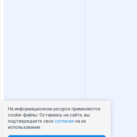
На информационном ресурсе применяются
Статистика портрета:
cookie-файлы. Оставаясь на сайте, вы
подтверждаете свое
согласие
на их
сейчас просматривают портрет - 0
использование.
зарегистрированные пользователи
посетившие портрет за 7 дней - 0