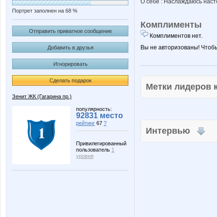
О себе : Наслаждаюсь наст
Портрет заполнен на 68 %
Комплименты
Отправить приватное сообщение
Комплиментов нет.
Вы не авторизованы! Чтоб
Добавить в друзья
Игнорировать
Сделать подарок
Метки лидеров
Зенит ЖК (Гагарина пр.)
популярность:
92831 место
рейтинг
67
?
Интервью
Привилегированный
пользователь
1
уровня